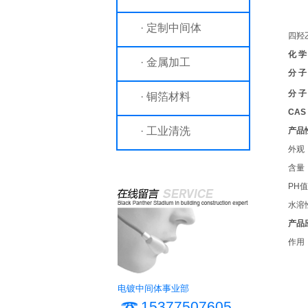
· 定制中间体
四羟
化 学
· 金属加工
分 子
分 子
· 铜箔材料
CAS
· 工业清洗
产品
外观
含量
PH值
水溶
产品
作用
电镀中间体事业部
15377507605