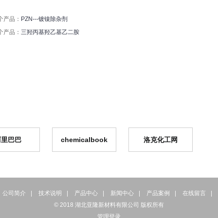
个产品：
PZN---镀镍除杂剂
个产品：
三羟丙基羟乙基乙二胺
阿里巴巴
chemicalbook
洛克化工网
公司简介
|
技术说明
|
产品中心
|
新闻中心
|
产品案例
|
在线留言
|
© 2018 湖北亚隆新材料有限公司 版权所有
管理登录