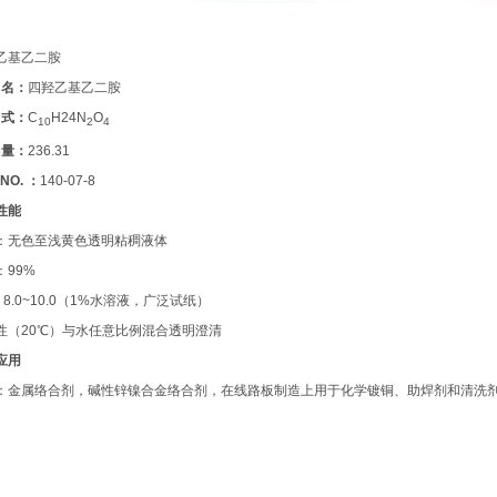
乙基乙二胺
 名：
四羟乙基乙二胺
 式
：
C
H24
N
O
10
2
4
 量
：
236.31
 NO.
：
140-07-8
性能
：无色至浅黄色透明粘稠液体
：99%
 8.0~10.0（1%水溶液，广泛试纸）
性（20℃）与水任意比例混合透明澄清
应用
：金属络合剂，碱性锌镍合金络合剂，在线路板制造上用于化学镀铜、助焊剂和清洗